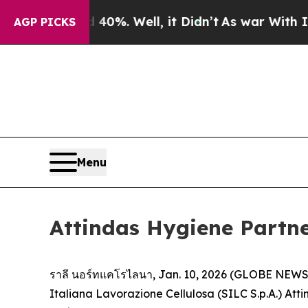
round 40%. Well, it Didn’t
As war With Iran Dr
AGP PICKS
Menu
Attindas Hygiene Partner
ราลี นอร์ทแคโรไลนา, Jan. 10, 2026 (GLOBE NEWSWIR
Italiana Lavorazione Cellulosa (SILC S.p.A.) Attin