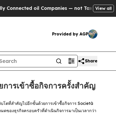
nnected oil Companies — not Taxpayers — the Cha
View all
Provided by AGP
Share
รเข้าซื้อกิจการครั้งสำคัญ
ตที่สำคัญไปอีกขั้นด้วยการเข้าซื้อกิจการ Società
งหมดของธุรกิจครอบครัวที่ดำเนินกิจการมาเป็นเวลากว่า